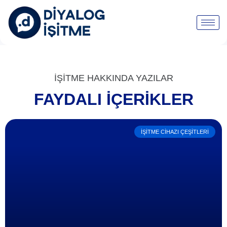
İŞİTME HAKKINDA YAZILAR
FAYDALI İÇERIKLER
İŞITME CIHAZI ÇEŞITLERI