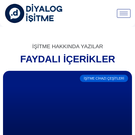
İŞİTME HAKKINDA YAZILAR
FAYDALI İÇERIKLER
İŞITME CIHAZI ÇEŞITLERI