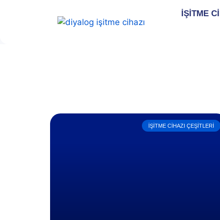
İŞİTME C
İŞITME CIHAZI ÇEŞITLERI