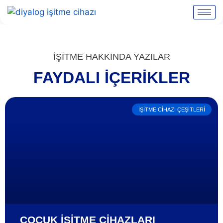
İŞİTME HAKKINDA YAZILAR
FAYDALI İÇERIKLER
İŞITME CIHAZI ÇEŞITLERI
ÇOCUK İŞITME CIHAZLARI